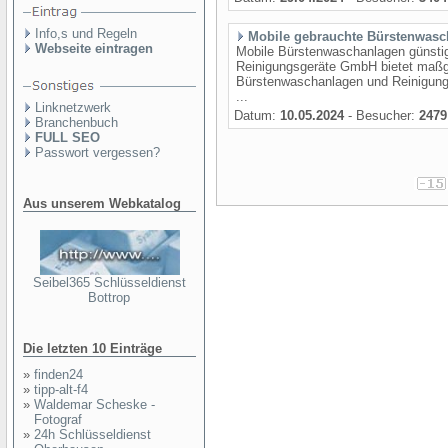
Info,s und Regeln
Mobile gebrauchte Bürstenwasc
Webseite eintragen
Mobile Bürstenwaschanlagen günsti
Reinigungsgeräte GmbH bietet maßg
Bürstenwaschanlagen und Reinigungs
...
Linknetzwerk
Datum:
10.05.2024
- Besucher:
2479
Branchenbuch
FULL SEO
Passwort vergessen?
Aus unserem Webkatalog
Seibel365 Schlüsseldienst
Bottrop
Die letzten 10 Einträge
»
finden24
»
tipp-alt-f4
»
Waldemar Scheske -
Fotograf
»
24h Schlüsseldienst