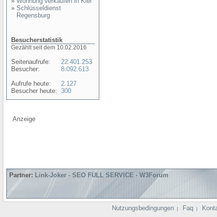
»
Wohnung verkaufen in Kiel
»
Schlüsseldienst
Regensburg
Besucherstatistik
Gezählt seit dem 10.02.2016
Seitenaufrufe:
22.401.253
Besucher:
8.092.613
Aufrufe heute:
2.127
Besucher heute:
300
Anzeige
Partner:
Link-Joker
-
SEO FULL SERVICE
-
W3Forum
Nutzungsbedingungen
Faq
Kont
|
|