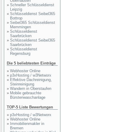
Oberhausen
»
Schneller Schlüsseldienst
Leipzig
»
Schlüsseldienst Seibel365
Bottrop
»
Seibel365 Schlüsseldienst
Memmingen
»
Schlüsseldienst
Saarbrücken
»
Schlüsseldienst Seibel365
Saarbrücken
»
Schlüsseldienst
Regensburg
Die 5 beliebtesten Einträge
»
Webhoster Online
»
p3xHosting / w3Networx
»
Effektive Dachreinigung,
Steinreinigung
»
Wandern in Oberstaufen
»
Mobile gebrauchte
Bürstenwaschanlage
TOP-5 Liste Bewertungen
»
p3xHosting / w3Networx
»
Webhoster Online
»
Immobilienmakler in
Bremen