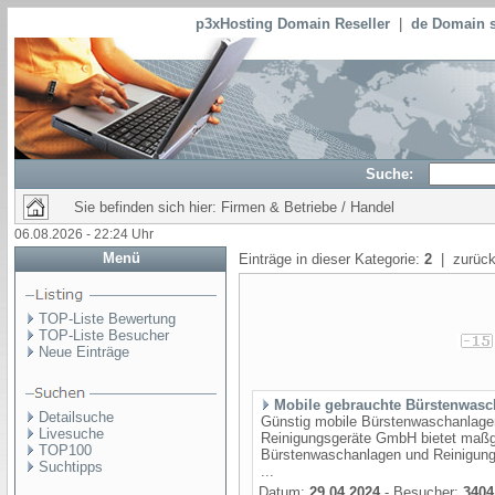
p3xHosting Domain Reseller
|
de Domain s
Suche:
Sie befinden sich hier: Firmen & Betriebe / Handel
06.08.2026 - 22:24 Uhr
Menü
Einträge in dieser Kategorie:
2
| zurück
TOP-Liste Bewertung
TOP-Liste Besucher
Neue Einträge
Mobile gebrauchte Bürstenwasc
Detailsuche
Günstig mobile Bürstenwaschanlage
Livesuche
Reinigungsgeräte GmbH bietet maßg
TOP100
Bürstenwaschanlagen und Reinigungs
Suchtipps
...
Datum:
29.04.2024
- Besucher:
3404